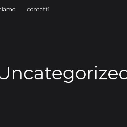
cciamo
contatti
Uncategorize
3