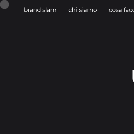
brand slam
chi siamo
cosa fa
Uncategorized
/
Settembre 11, 202